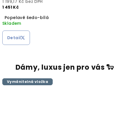
1 199,17 Kč bez DPH
1 451 Kč
Popelavě šedo-bílá
Skladem
Detail
Dámy, luxus jen pro vás 🐑
Vyměnitelná vložka
Novinka
Vyměnitelná vložka
Vyměnitelná vložka