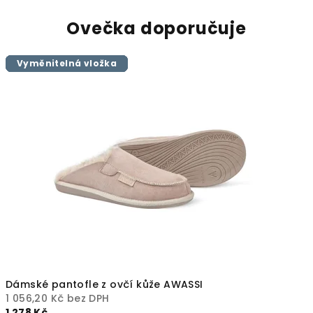
k
Ovečka doporučuje
r
Vyměnitelná vložka
Vyměnitelná vložka
Vyměnitelná vložka
Vyměnitelná vložka
Vyměnitelná vložka
Vyměnitelná vložka
á
l
o
v
s
t
v
í
o
Dámské pantofle z ovčí kůže AWASSI
1 056,20 Kč bez DPH
1 278 Kč