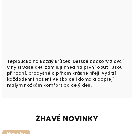
Teploučko na každý krůček. Dětské bačkory z ovčí
vlny si vaše děti zamilují hned na první obutí. Jsou
přírodní, prodyšné a přitom krásně hřejí. Vydrží
každodenní nošení ve školce i doma a dopřejí
malým nožkám komfort po celý den.
ŽHAVÉ NOVINKY
Novinka
Novinka