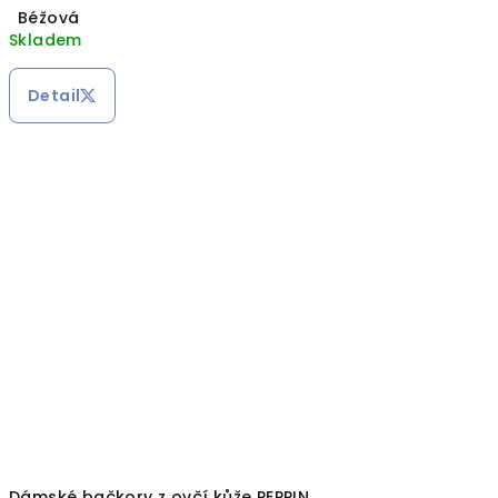
Béžová
Skladem
Detail
Dámské bačkory z ovčí kůže PEPPIN