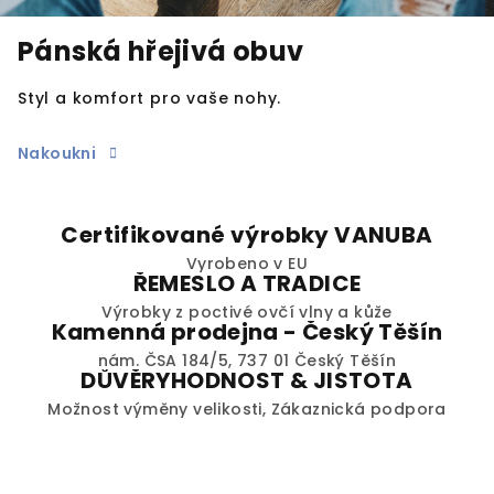
Pánská hřejivá obuv
Styl a komfort pro vaše nohy.
Nakoukni
V
í
Certifikované výrobky VANUBA
Vyrobeno v EU
t
ŘEMESLO A TRADICE
e
Výrobky z poctivé ovčí vlny a kůže
Kamenná prodejna - Český Těšín
j
nám. ČSA 184/5, 737 01 Český Těšín
DŮVĚRYHODNOST & JISTOTA
t
Možnost výměny velikosti, Zákaznická podpora
e
v