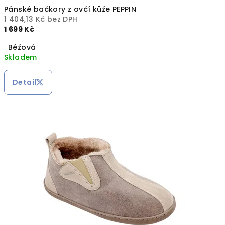
a
Pánské bačkory z ovčí kůže PEPPIN
1 404,13 Kč bez DPH
t
1 699 Kč
e
Béžová
Skladem
p
l
Detail
a
🐑