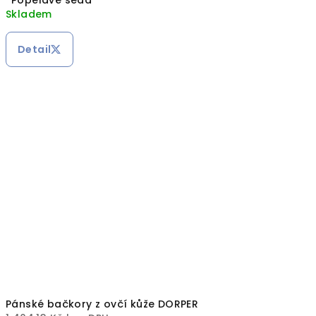
Popelavě šedá
Skladem
Detail
Pánské bačkory z ovčí kůže DORPER