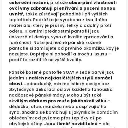
celoroční nošení
, protože
absorpční vlastnosti
ovčí vlny zabraňují přehřívání a pocení nohou
uvnitř
, takže zůstávají pohodlné i při vyšších
teplotách. Podrážka je vyrobena z kvalitního
materiálu, který je pružný, lehký a odolný proti
oděru. Hlavními přednostmi pantoflí jsou
univerzální design, vysoká kvalita zpracování a
funkčnost. Naše jedinečné pánské kožené
pantofle si zamilujete od prvního okamžiku, kdy je
nazujete. Dopřejte si pohodlí a trochu luxusu –
pocítíte rozdíl té nejvyšší kvality.
Pánské kožené pantofle SOAY v šedé barvě jsou
jedním z
našich nejklasičtějších stylů domácí
obuvi
. Jednoduchý, minimalistický design bez
zbytečných dekorací osloví každého fanouška
nadčasové pánské módy. Mohou být také
skvělým dárkem pro muže jakéhokoli věku
–
dědečka, otce, manžela nebo dospívajícího
syna. Snadno se kombinují s jakýmkoliv domácím
oblečením: od pyžama přes tepláky až po
obyčejné džíny.
Jsou téměř neviditelné
– ale