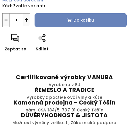
Možnosti doručení
Kód:
Zvolte variantu
−
+
Do košíku
Zeptat se
Sdílet
Certifikované výrobky VANUBA
Vyrobeno v EU
ŘEMESLO A TRADICE
Výrobky z poctivé ovčí vlny a kůže
Kamenná prodejna - Český Těšín
nám. ČSA 184/5, 737 01 Český Těšín
DŮVĚRYHODNOST & JISTOTA
Možnost výměny velikosti, Zákaznická podpora