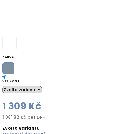
BARVA
VELIKOST
1 309 Kč
1 081,82 Kč bez DPH
Měrná
Zvolte variantu
cena: