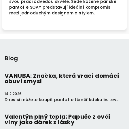
svou práci odvedou skvěle. Šedé kožené pánské
pantofle SOAY představují ideální kompromis
mezi jednoduchým designem a stylem.
Z
á
p
Blog
a
t
VANUBA: Značka, která vrací domácí
obuvi smysl
í
14.2.2026
Dnes si můžete koupit pantofle téměř kdekoliv. Lev...
Valentýn plný tepla: Papuče z ovčí
vlny jako dárek z lásky