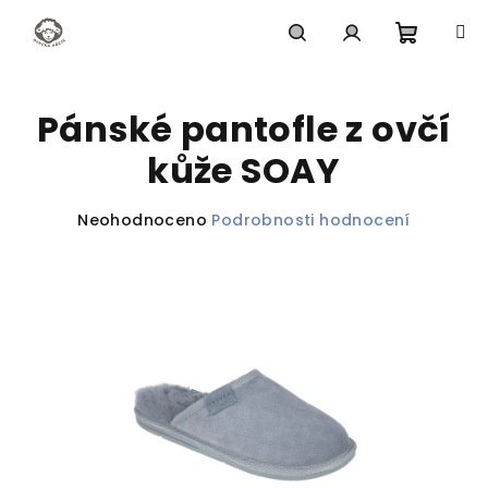
Přejít
na
obsah
Nákupn
Hledat
Přihlášení
Pánské pantofle z ovčí
košík
kůže SOAY
Průměrné
Neohodnoceno
Podrobnosti hodnocení
hodnocení
produktu
je
0,0
z
5
hvězdiček.