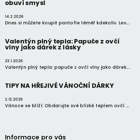
obuvi smysl
í
14.2.2026
Dnes si můžete koupit pantofle téměř kdekoliv. Lev...
Valentýn plný tepla: Papuče z ovčí
vlny jako dárek z lásky
23.1.2026
Valentýn plný tepla: papuče z ovčí vlny jako dárek...
TIPY NA HŘEJIVÉ VÁNOČNÍ DÁRKY
2.12.2025
Vánoce se blíží: Obdarujte své blízké teplem ovčí ...
Informace pro vás