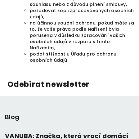
souhlasu nebo z důvodu plnění smlouvy,
požadovat kopii zpracovávaných osobních
údajů,
na účinnou soudní ochranu, pokud máte za
to, že vaše práva podle Nařízení byla
porušena v důsledku zpracování vašich
osobních údajů v rozporu s tímto
Nařízením,
podat stížnost u Úřadu pro ochranu
osobních údajů.
Odebírat newsletter
Z
á
p
Blog
a
t
VANUBA: Značka, která vrací domácí