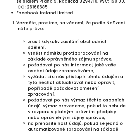
se sídlem Praha 5, Radlická 3294/10, PSČ: 150 00,
IČO: 26168685
Facebook Ireland Limited
Vezměte, prosíme, na vědomí, že podle Nařízení
máte právo:
zrušit kdykoliv zasílání obchodních
sdělení,
vznést námitku proti zpracování na
základě oprávněného zájmu správce,
požadovat po nás informaci, jaké vaše
osobní údaje zpracováváme,
vyžádat si u nás přístup k těmto údajům a
tyto nechat aktualizovat nebo opravit,
popřípadě požadovat omezení
zpracování,
požadovat po nás výmaz těchto osobních
údajů, výmaz provedeme, pokud to nebude
v rozporu s platnými právními předpisy
nebo oprávněnými zájmy správce,
na přenositelnost údajů, pokud se jedná o
automatizované zpracování na základě