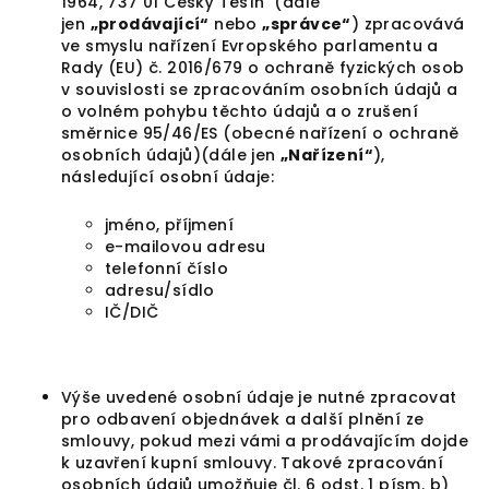
1964, 737 01 Český Těšín
(dále
jen
„prodávající“
nebo
„správce“
) zpracovává
ve smyslu nařízení Evropského parlamentu a
Rady (EU) č. 2016/679 o ochraně fyzických osob
v souvislosti se zpracováním osobních údajů a
o volném pohybu těchto údajů a o zrušení
směrnice 95/46/ES (obecné nařízení o ochraně
osobních údajů)(dále jen
„Nařízení“
),
následující osobní údaje:
jméno, příjmení
e-mailovou adresu
telefonní číslo
adresu/sídlo
IČ/DIČ
Výše uvedené osobní údaje je nutné zpracovat
pro odbavení objednávek a další plnění ze
smlouvy, pokud mezi vámi a prodávajícím dojde
k uzavření kupní smlouvy. Takové zpracování
osobních údajů umožňuje čl. 6 odst. 1 písm. b)