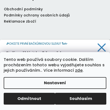
Obchodní podmínky
Podmínky ochrany osobních údajů
Reklamace zboží
🎉CHCETE PRVNÍ BAČKŮRKOVOU SLEVU? 🐑✨
Kontakt
Stačí se přihlásit k odběru našeho
newsletteru a 10 % sleva je Vaše.
info
@
oveckahreje.cz
Tento web používá soubory cookie. Dalším
+420 604 804 379
procházením tohoto webu vyjadřujete souhlas s
jejich používáním.. Více informací
zde
.
Ano, chci slevu
Nastavení
Zásady zpracování osobních údajů
Copyright 2026
Oveckahreje
. Všechna práva
vyhrazena.
Upravit nastavení cookies
Odmítnout
Souhlasím
Vytvořil Shoptet