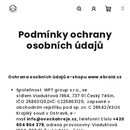
Přejít
na
obsah
Nákupn
Hledat
Přihlášení
Podmínky ochrany
košík
osobních údajů
Ochrana osobních údajů e-shopu www.ebraid.cz
Společnost WPT group s.r.o.
, se
sídlem
Viaduktová 1964, 737 01 Český Těšín
,
IČO
26863120
,DIČ: CZ26863120, zapsané v
obchodním rejstříku pod sp. zn.
C 28642/KSOS
Krajský soud v Ostravě
,
e -
mail
info@oveckahreje.cz,
telefonní číslo
+420
604 804 379
, adresa provozovny:
Viaduktová