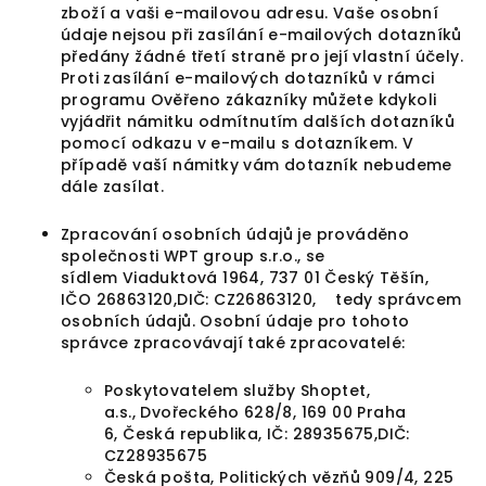
zboží a vaši e-mailovou adresu. Vaše osobní
údaje nejsou při zasílání e-mailových dotazníků
předány žádné třetí straně pro její vlastní účely.
Proti zasílání e-mailových dotazníků v rámci
programu Ověřeno zákazníky můžete kdykoli
vyjádřit námitku odmítnutím dalších dotazníků
pomocí odkazu v e-mailu s dotazníkem. V
případě vaší námitky vám dotazník nebudeme
dále zasílat.
Zpracování osobních údajů je prováděno
společnosti
WPT group s.r.o.
, se
sídlem
Viaduktová 1964, 737 01 Český Těšín
,
IČO
26863120
,DIČ: CZ26863120,
tedy správcem
osobních údajů. Osobní údaje pro tohoto
správce zpracovávají také zpracovatelé:
Poskytovatelem služby Shoptet,
a.s.,
Dvořeckého 628/8,
169 00 Praha
6,
Česká republika,
IČ: 28935675,
DIČ:
CZ28935675
Česká pošta, Politických vězňů 909/4, 225