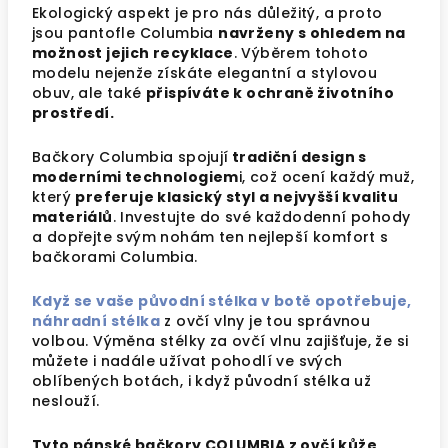
Ekologický aspekt je pro nás důležitý, a proto
jsou pantofle Columbia
navrženy s ohledem na
možnost jejich recyklace
. Výběrem tohoto
modelu nejenže získáte elegantní a stylovou
obuv, ale také
přispíváte k ochraně životního
prostředí.
Bačkory Columbia spojují
tradiční design s
moderními technologiem
i, což ocení každý muž,
který
preferuje klasický styl a nejvyšší kvalitu
materiálů
. Investujte do své každodenní pohody
a dopřejte svým nohám ten nejlepší komfort s
bačkorami Columbia.
Když se vaše původní stélka v botě opotřebuje,
náhradní stélka
z ovčí vlny je tou správnou
volbou. Výměna stélky za ovčí vlnu zajišťuje, že si
můžete i nadále užívat pohodlí ve svých
oblíbených botách, i když původní stélka už
neslouží.
Tyto pánské bačkory COLUMBIA z ovčí kůže