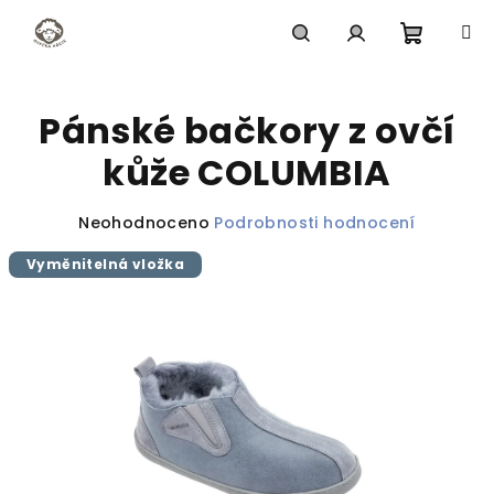
Přejít
na
obsah
Nákupn
Hledat
Přihlášení
Pánské bačkory z ovčí
košík
kůže COLUMBIA
Průměrné
Neohodnoceno
Podrobnosti hodnocení
hodnocení
Vyměnitelná vložka
produktu
je
0,0
z
5
hvězdiček.