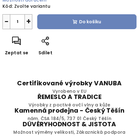
Možnosti doručení
Kód:
Zvolte variantu
−
+
Do košíku
Zeptat se
Sdílet
Certifikované výrobky VANUBA
Vyrobeno v EU
ŘEMESLO A TRADICE
Výrobky z poctivé ovčí vlny a kůže
Kamenná prodejna - Český Těšín
nám. ČSA 184/5, 737 01 Český Těšín
DŮVĚRYHODNOST & JISTOTA
Možnost výměny velikosti, Zákaznická podpora