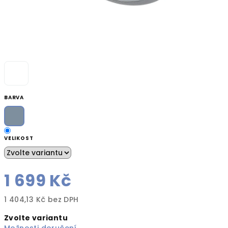
BARVA
VELIKOST
1 699 Kč
1 404,13 Kč bez DPH
Měrná
Zvolte variantu
cena: