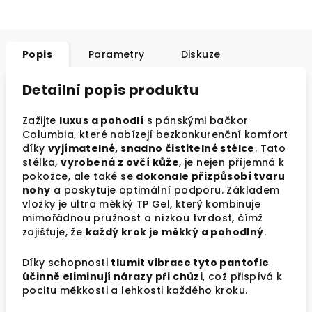
Popis
Parametry
Diskuze
Detailní popis produktu
Zažijte
luxus a pohodlí
s pánskými bačkor
Columbia, které nabízejí bezkonkurenční komfort
díky
vyjímatelné, snadno čistitelné stélce
. Tato
stélka,
vyrobená z ovčí kůže
, je nejen příjemná k
pokožce, ale také se
dokonale přizpůsobí tvaru
nohy
a poskytuje optimální podporu. Základem
vložky je ultra měkký TP Gel, který kombinuje
mimořádnou pružnost a nízkou tvrdost, čímž
zajišťuje, že
každý krok je měkký a pohodlný
.
Díky schopnosti
tlumit vibrace tyto pantofle
účinně eliminují nárazy při chůzi
, což přispívá k
pocitu měkkosti a lehkosti každého kroku.