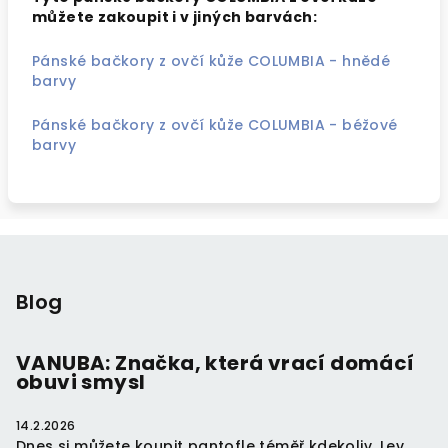
můžete zakoupit i v jiných barvách:
Pánské bačkory z ovčí kůže COLUMBIA - hnědé
barvy
Pánské bačkory z ovčí kůže COLUMBIA - béžové
barvy
Z
á
p
Blog
a
t
VANUBA: Značka, která vrací domácí
obuvi smysl
í
14.2.2026
Dnes si můžete koupit pantofle téměř kdekoliv. Lev...