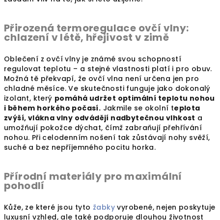
Přirozená termoregulace ovčí vlny:
chlazení v létě, hřejivost v zimě
Oblečení z ovčí vlny je známé svou schopností
regulovat teplotu – a stejné vlastnosti platí i pro obuv.
Možná tě překvapí, že ovčí vlna není určena jen pro
chladné měsíce. Ve skutečnosti funguje jako dokonalý
izolant, který
pomáhá udržet optimální teplotu nohou
i během horkého počasí.
Jakmile se okolní t
eplota
zvýší, vlákna vlny odvádějí nadbytečnou vlhkost
a
umožňují pokožce dýchat, čímž zabraňují přehřívání
nohou. Při celodenním nošení tak zůstávají nohy svěží,
suché a bez nepříjemného pocitu horka.
Přírodní materiály pro maximální
pohodlí
Kůže, ze které jsou tyto
žabky
vyrobené, nejen poskytuje
luxusní vzhled, ale také podporuje dlouhou životnost