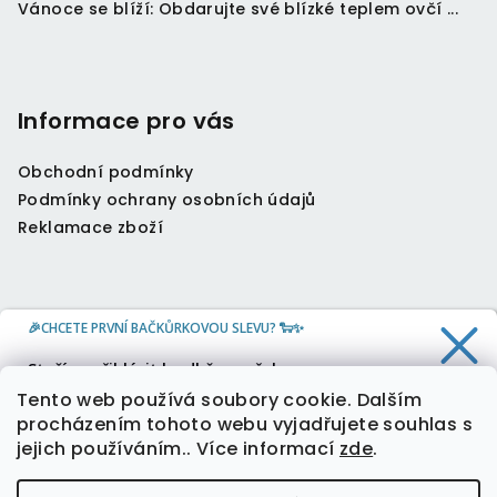
Vánoce se blíží: Obdarujte své blízké teplem ovčí ...
Informace pro vás
Obchodní podmínky
Podmínky ochrany osobních údajů
Reklamace zboží
🎉CHCETE PRVNÍ BAČKŮRKOVOU SLEVU? 🐑✨
Kontakt
Stačí se přihlásit k odběru našeho
newsletteru a 10 % sleva je Vaše.
info
@
oveckahreje.cz
Tento web používá soubory cookie. Dalším
+420 604 804 379
procházením tohoto webu vyjadřujete souhlas s
jejich používáním.. Více informací
zde
.
Ano, chci slevu