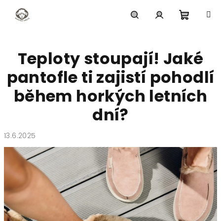
Přejít
na
obsah
Nákupn
Hledat
Přihlášení
Teploty stoupají! Jaké
košík
pantofle ti zajistí pohodlí
během horkých letních
dní?
13.6.2025