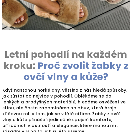
Letní pohodlí na každém
kroku:
Proč zvolit
žabky z
ovčí vlny a kůže
?
Když nastanou horké dny, většina z nás hledá způsoby,
jak zůstat co nejvíce v pohodlí. Oblékáme se do
lehkých a prodyšných materiálů, hledáme osvěžení ve
stínu, ale často zapomínáme na obuv, která hraje
klíčovou roli v tom, jak se v létě cítíme. Žabky z ovčí
vlny a kůže přinášejí jedinečné spojení komfortu,
přírodních vlastností a elegance, které mohou mít
zásadní vliv na to, jak si léto užijeme.