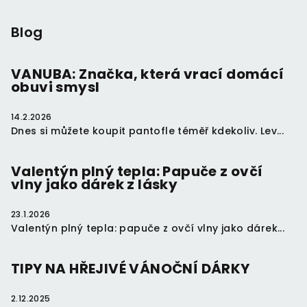
á
p
Blog
a
t
VANUBA: Značka, která vrací domácí
obuvi smysl
í
14.2.2026
Dnes si můžete koupit pantofle téměř kdekoliv. Lev...
Valentýn plný tepla: Papuče z ovčí
vlny jako dárek z lásky
23.1.2026
Valentýn plný tepla: papuče z ovčí vlny jako dárek...
TIPY NA HŘEJIVÉ VÁNOČNÍ DÁRKY
2.12.2025