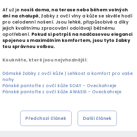
Ať už je
nosíš doma, na terase nebo během volných
dní na chalupě
, žabky z ovčí vlny a kůže se skvěle hodí
pro celodenní nošení. Jsou lehké, přizpůsobivé a díky
jejich kvalitnímu zpracování odolávají běžnému
opotřebení.
Pokud si potrpíš na nadčasovou eleganci
spojenou s maximálním komfortem, jsou tyto žabky
tou správnou volbou.
Koukněte, které jsou nejvhodnější:
Dámské žabky z ovčí kůže | Lehkost a komfort pro vaše
nohy
Pánské pantofle z ovčí kůže SOAY - Oveckahreje
Pánské pantofle z ovčí kůže AWASSI - Oveckahreje
Předchozí článek
Další článek
Z