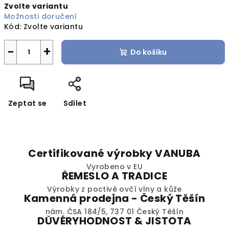
Zvolte variantu
cena:
Možnosti doručení
Kód:
Zvolte variantu
−
+
Do košíku
Zeptat se
Sdílet
Certifikované výrobky VANUBA
Vyrobeno v EU
ŘEMESLO A TRADICE
Výrobky z poctivé ovčí vlny a kůže
Kamenná prodejna - Český Těšín
nám. ČSA 184/5, 737 01 Český Těšín
DŮVĚRYHODNOST & JISTOTA