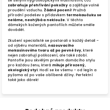
se silnými hygroskopickými vlastnostmi, což
zabraňuje přehřívání pokožky
a zajišťuje volné
proudění vzduchu.
Žádné pocení
! Pružná
přírodní podešev s přídavkem
termokaučuku se
neláme, neohýbá a neklouže
. V těchto
dámských kožených pantoflích můžete směle
dovádět.
Zkušení specialisté se postarali o každý detail –
od výběru materiálů,
nazouvacího
mokasínového tvaru až po pevné švy
, které
nejen zabraňují poškození, ale také zdobí.
Pantofle jsou skvělým prvkem domácího stylu
pro každou ženu, která
miluje přirozený,
ekologický styl
. Hodí se ke všemu – od legín a
pyžama až po vaše oblíbené džíny. Perfektní
také jako dárek!