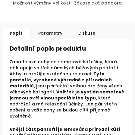
Možnost výměny velikosti, Zákaznická podpora
Popis
Parametry
Diskuze
Detailní popis produktu
Zahalte své nohy do sametové kožešiny, která
obklopuje vnitřek dámských béžových pantoflí
Abby, a prožijte skutečnou relaxaci.
Tyto
pantofle, vyrobené výhradně z přírodních
materiálů
, jsou perfektní volbou pro ženy všech
věkových kategorií.
Vnitřek je vystlán sametově
jemnou ovčí vlnou speciálního typu
, která
nedráždí a má relaxační účinky. Jen pár vteřin
nošení a vaše nohy se budou cítit příjemně
uvolněné.
Vnější část pantoflí je lemována přírodní kůží