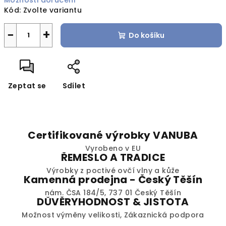
Možnosti doručení
Kód:
Zvolte variantu
−
+
Do košíku
Zeptat se
Sdílet
Certifikované výrobky VANUBA
Vyrobeno v EU
ŘEMESLO A TRADICE
Výrobky z poctivé ovčí vlny a kůže
Kamenná prodejna - Český Těšín
nám. ČSA 184/5, 737 01 Český Těšín
DŮVĚRYHODNOST & JISTOTA
Možnost výměny velikosti, Zákaznická podpora