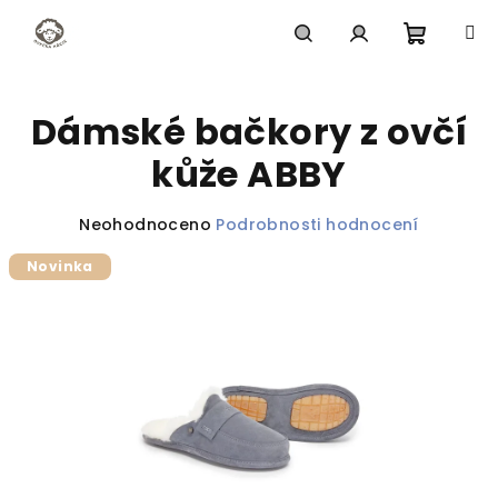
Přejít
na
obsah
Nákupn
Hledat
Přihlášení
Dámské bačkory z ovčí
košík
kůže ABBY
Průměrné
Neohodnoceno
Podrobnosti hodnocení
hodnocení
Novinka
produktu
je
0,0
z
5
hvězdiček.