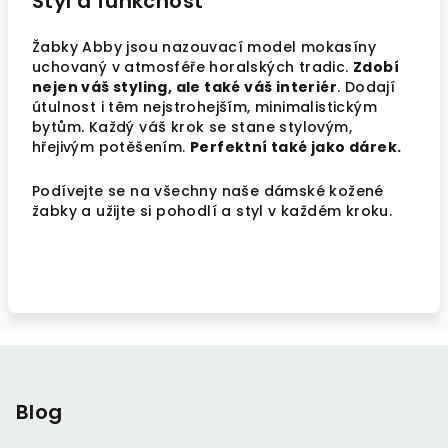
Styl a funkčnost
Žabky Abby jsou nazouvací model mokasíny
uchovaný v atmosféře horalských tradic.
Zdobí
nejen váš styling, ale také váš interiér
. Dodají
útulnost i těm nejstrohejším, minimalistickým
bytům. Každý váš krok se stane stylovým,
hřejivým potěšením.
Perfektní také jako dárek.
Podívejte se na všechny naše dámské kožené
žabky a užijte si pohodlí a styl v každém kroku.
Z
á
p
Blog
a