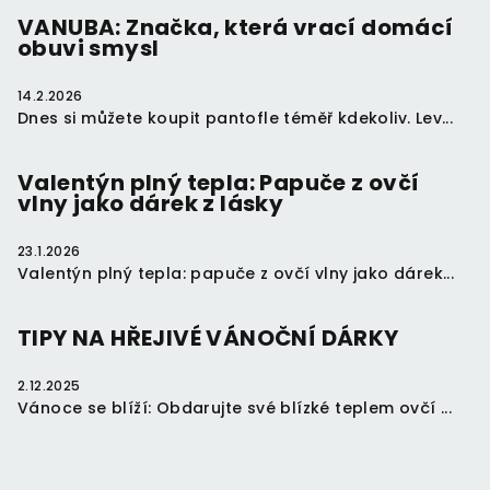
t
VANUBA: Značka, která vrací domácí
obuvi smysl
í
14.2.2026
Dnes si můžete koupit pantofle téměř kdekoliv. Lev...
Valentýn plný tepla: Papuče z ovčí
vlny jako dárek z lásky
23.1.2026
Valentýn plný tepla: papuče z ovčí vlny jako dárek...
TIPY NA HŘEJIVÉ VÁNOČNÍ DÁRKY
2.12.2025
Vánoce se blíží: Obdarujte své blízké teplem ovčí ...