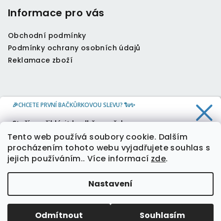
Informace pro vás
Obchodní podmínky
Podmínky ochrany osobních údajů
Reklamace zboží
🎉CHCETE PRVNÍ BAČKŮRKOVOU SLEVU? 🐑✨
Kontakt
Stačí se přihlásit k odběru našeho
newsletteru a 10 % sleva je Vaše.
info
@
oveckahreje.cz
Tento web používá soubory cookie. Dalším
+420 604 804 379
procházením tohoto webu vyjadřujete souhlas s
jejich používáním.. Více informací
zde
.
Ano, chci slevu
Nastavení
Zásady zpracování osobních údajů
Copyright 2026
Oveckahreje
. Všechna práva
vyhrazena.
Upravit nastavení cookies
Odmítnout
Souhlasím