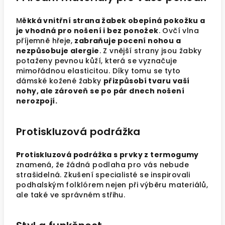
M
ěkká vnitřní strana žabek obepíná pokožku a
je vhodná pro nošení i bez ponožek
. Ovčí vlna
příjemně hřeje,
zabraňuje pocení nohou a
nezpůsobuje alergie
. Z vnější strany jsou žabky
potaženy pevnou kůží, která se vyznačuje
mimořádnou elasticitou. Díky tomu se tyto
dámské kožené žabky
přizpůsobí tvaru vaší
nohy, ale zároveň se po pár dnech nošení
nerozpojí.
Protiskluzová podrážka
Protiskluzová podrážka s prvky z termogumy
znamená, že žádná podlaha pro vás nebude
strašidelná. Zkušení specialisté se inspirovali
podhalským folklórem nejen při výběru materiálů,
ale také ve správném střihu.