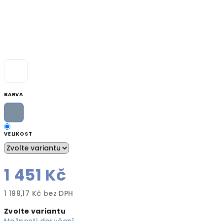
BARVA
VELIKOST
1 451 Kč
1 199,17 Kč bez DPH
Měrná
Zvolte variantu
cena: