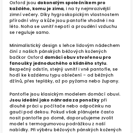
Oxford jsou
dokonalým společníkem pro
každého, komu je zima
, i na ty nejmrazivější
zimní večery. Díky hygroskopickým vlastnostem
přírodní vlny a kůže jsou pantofle vhodné i na
léto. Noha se uvnitř nepotí a proudění vzduchu
se reguluje samo.
Minimalistický design s lehce lidovým nádechem
činí z našich pánských béžových kožených
bačkor Oxford
domácí obuv stvořenou pro
fanoušky jednoduchého a klidného stylu
.
Bezpečný odstín, stejný uvnitř i vně pantofle, se
hodí ke každému typu oblečení – od běžných
džínů, přes tepláky, až po pyžama nebo župany.
Pantofle jsou klasickým modelem domácí obuvi.
Jsou ideální jako náhrada za ponožky
při
dlouhé práci u počítače nebo odpočinku na
gauči pod dekou. Pokud však plánujete často
nosit pantofle po domě, doporučujeme zvolit
model s termogumovou podrážkou z naší
nabídky. Při výběru béžových pánských kožených