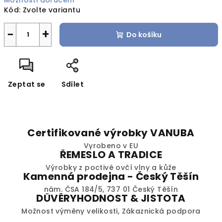
Možnosti doručení
Kód:
Zvolte variantu
−
+
Do košíku
Zeptat se
Sdílet
Certifikované výrobky VANUBA
Vyrobeno v EU
ŘEMESLO A TRADICE
Výrobky z poctivé ovčí vlny a kůže
Kamenná prodejna - Český Těšín
nám. ČSA 184/5, 737 01 Český Těšín
DŮVĚRYHODNOST & JISTOTA
Možnost výměny velikosti, Zákaznická podpora