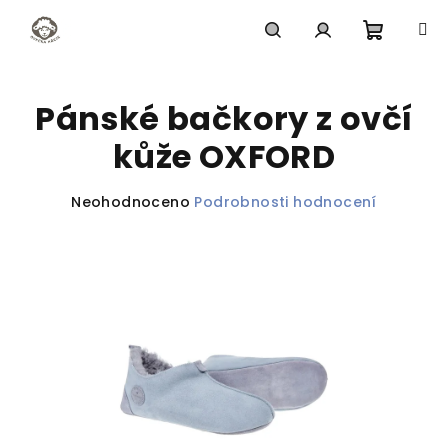
Přejít
na
obsah
Nákupn
Hledat
Přihlášení
Pánské bačkory z ovčí
košík
kůže OXFORD
Průměrné
Neohodnoceno
Podrobnosti hodnocení
hodnocení
produktu
je
0,0
z
5
hvězdiček.