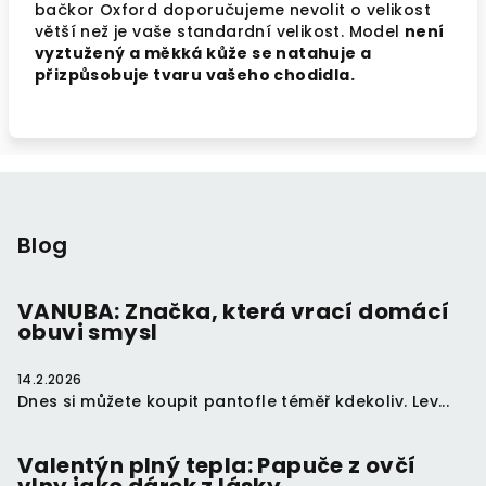
bačkor Oxford doporučujeme nevolit o velikost
větší než je vaše standardní velikost. Model
není
vyztužený a měkká kůže se natahuje a
přizpůsobuje tvaru vašeho chodidla.
Z
á
p
Blog
a
t
VANUBA: Značka, která vrací domácí
obuvi smysl
í
14.2.2026
Dnes si můžete koupit pantofle téměř kdekoliv. Lev...
Valentýn plný tepla: Papuče z ovčí