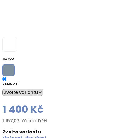
BARVA
VELIKOST
1 400 Kč
1 157,02 Kč bez DPH
Měrná
Zvolte variantu
cena: