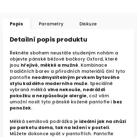
Popis
Parametry
Diskuze
Detailní popis produktu
Řekněte sbohem neustále studeným nohám a
objevte pánské béžové bačkory Oxford, které
jsou
hřejivé, měkké a mužné
. Kombinace
tradičních barev a přírodních materiálů činí tyto
pantofle
neodmyslitelným prvkem bytového
stylu každého moderního muže
. Speciálně
vybraná měkká
vlna nekouše, nedráždí
pokožku a nezpůsobuje alergie
, což vám
umožní nosit tyto pánské kožené pantofle i
bez
ponožek
.
Měkká semišová podrážka je
ideální jak na chůzi
po parketu doma, tak na ležení v posteli
.
Můžete dokonce spát v pantoflích. Pantofle