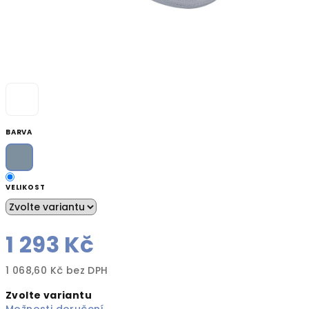
BARVA
VELIKOST
1 293 Kč
1 068,60 Kč bez DPH
Měrná
Zvolte variantu
cena: