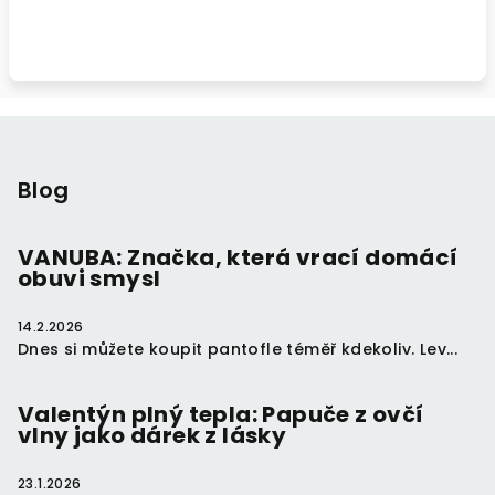
Z
á
p
Blog
a
t
VANUBA: Značka, která vrací domácí
obuvi smysl
í
14.2.2026
Dnes si můžete koupit pantofle téměř kdekoliv. Lev...
Valentýn plný tepla: Papuče z ovčí
vlny jako dárek z lásky
23.1.2026