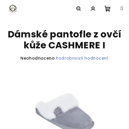
Přejít
na
obsah
Nákupn
Hledat
Přihlášení
Dámské pantofle z ovčí
košík
kůže CASHMERE I
Průměrné
Neohodnoceno
Podrobnosti hodnocení
hodnocení
produktu
je
0,0
z
5
hvězdiček.