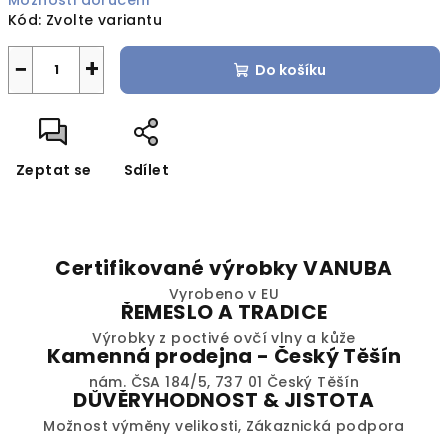
Možnosti doručení
Kód:
Zvolte variantu
−
+
Do košíku
Zeptat se
Sdílet
Certifikované výrobky VANUBA
Vyrobeno v EU
ŘEMESLO A TRADICE
Výrobky z poctivé ovčí vlny a kůže
Kamenná prodejna - Český Těšín
nám. ČSA 184/5, 737 01 Český Těšín
DŮVĚRYHODNOST & JISTOTA
Možnost výměny velikosti, Zákaznická podpora