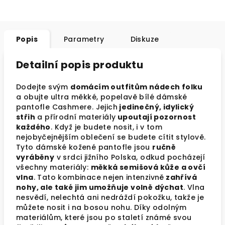
Popis
Parametry
Diskuze
Detailní popis produktu
Dodejte svým
domácím outfitům nádech folku
a obujte ultra měkké, popelavě bílé dámské
pantofle Cashmere. Jejich
jedinečný, idylický
střih
a přírodní materiály
upoutají pozornost
každého
. Když je budete nosit, i v tom
nejobyčejnějším oblečení se budete cítit stylově.
Tyto dámské kožené pantofle jsou
ručně
vyráběny
v srdci jižního Polska, odkud pocházejí
všechny materiály:
měkká semišová kůže a ovčí
vlna
. Tato kombinace nejen intenzivně
zahřívá
nohy, ale také jim umožňuje volně dýchat
. Vlna
nesvědí, nelechtá ani nedráždí pokožku, takže je
můžete nosit i na bosou nohu. Díky odolným
materiálům, které jsou po staletí známé svou