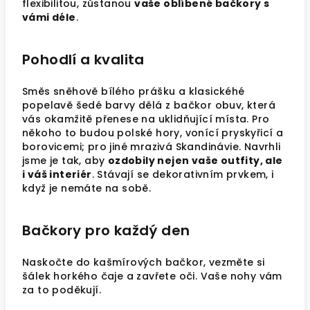
flexibilitou, zůstanou
vaše oblíbené bačkory s
vámi déle
.
Pohodlí a kvalita
Směs sněhově bílého prášku a klasickéhé
popelavě šedé barvy dělá z bačkor obuv, která
vás okamžitě přenese na uklidňující místa. Pro
někoho to budou polské hory, vonící pryskyřicí a
borovicemi; pro jiné mrazivá Skandinávie. Navrhli
jsme je tak, aby
ozdobily nejen vaše outfity, ale
i váš interiér
. Stávají se dekorativním prvkem, i
když je nemáte na sobě.
Bačkory pro každý den
Naskočte do kašmírových bačkor, vezměte si
šálek horkého čaje a zavřete oči. Vaše nohy vám
za to poděkují.