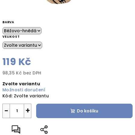
BARVA
VELIKOST
119 Kč
98,35 Kč bez DPH
Měrná
Zvolte variantu
cena:
Možnosti doručení
Kód:
Zvolte variantu
−
+
Do košíku