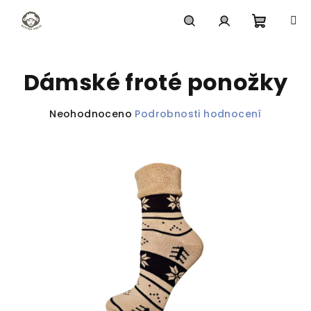
Přejít
na
obsah
Nákupn
Hledat
Přihlášení
Dámské froté ponožky
košík
Průměrné
Neohodnoceno
Podrobnosti hodnocení
hodnocení
produktu
je
0,0
z
5
hvězdiček.