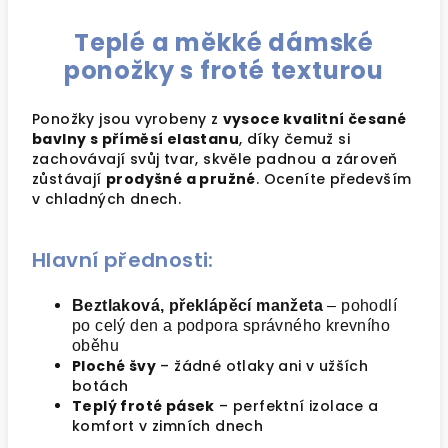
Teplé a měkké dámské
ponožky s froté texturou
Ponožky jsou vyrobeny z
vysoce kvalitní česané
bavlny s příměsí elastanu
, díky čemuž si
zachovávají svůj tvar, skvěle padnou a zároveň
zůstávají
prodyšné a pružné
. Oceníte především
v chladných dnech.
Hlavní přednosti:
Beztlaková, překlápěcí manžeta
– pohodlí
po celý den a podpora správného krevního
oběhu
Ploché švy
– žádné otlaky ani v užších
botách
Teplý froté pásek
– perfektní izolace a
komfort v zimních dnech