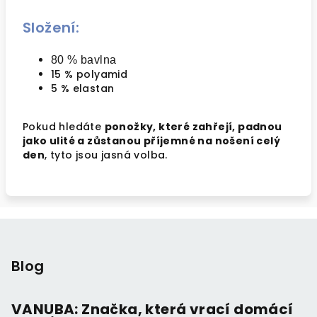
Složení:
80 % bavlna
15 % polyamid
5 % elastan
Pokud hledáte
ponožky, které zahřejí, padnou
jako ulité a zůstanou příjemné na nošení celý
den
, tyto jsou jasná volba.
Z
á
p
Blog
a
t
VANUBA: Značka, která vrací domácí