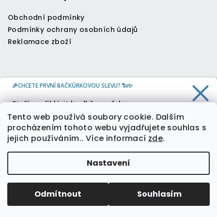
Obchodní podmínky
Podmínky ochrany osobních údajů
Reklamace zboží
🎉CHCETE PRVNÍ BAČKŮRKOVOU SLEVU? 🐑✨
Kontakt
Stačí se přihlásit k odběru našeho
newsletteru a 10 % sleva je Vaše.
info
@
oveckahreje.cz
Tento web používá soubory cookie. Dalším
+420 604 804 379
procházením tohoto webu vyjadřujete souhlas s
jejich používáním.. Více informací
zde
.
Ano, chci slevu
Nastavení
Zásady zpracování osobních údajů
Copyright 2026
Oveckahreje
. Všechna práva
vyhrazena.
Upravit nastavení cookies
Odmítnout
Souhlasím
Vytvořil Shoptet